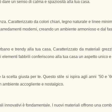
uò dare un senso di calma e spaziosità alla tua casa.
a. Caratterizzato da colori chiari, legno naturale e linee minim
n arredamenti moderni, creando un ambiente armonioso e dal fas
rbano e trendy alla tua casa. Caratterizzato da materiali grez
 di elementi fabbrili conferiscono alla tua casa un aspetto unico 
 la scelta giusta per te. Questo stile si ispira agli anni ’50 e
un ambiente accogliente e nostalgico.
li innovativi è fondamentale. I nuovi materiali offrono una combin