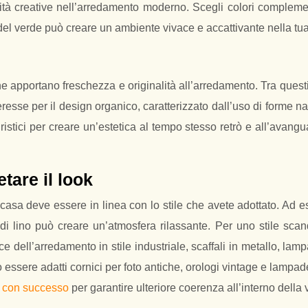
lità creative nell’arredamento moderno. Scegli colori compleme
del verde può creare un ambiente vivace e accattivante nella tu
apportano freschezza e originalità all’arredamento. Tra questi,
se per il design organico, caratterizzato dall’uso di forme natur
ristici per creare un’estetica al tempo stesso retrò e all’avangua
tare il look
 casa deve essere in linea con lo stile che avete adottato. Ad 
di lino può creare un’atmosfera rilassante. Per uno stile sca
dell’arredamento in stile industriale, scaffali in metallo, lamp
ro essere adatti cornici per foto antiche, orologi vintage e lam
li con successo
per garantire ulteriore coerenza all’interno della 