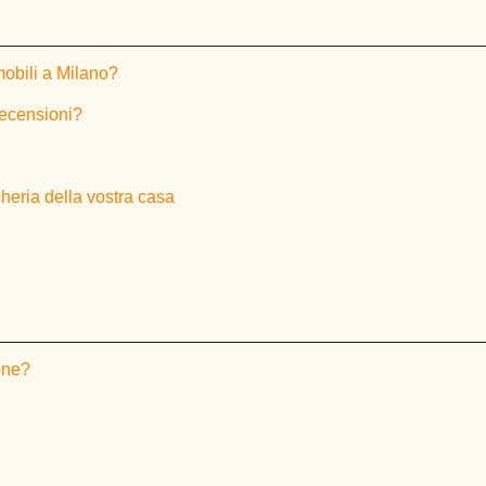
mobili a Milano?
recensioni?
ncheria della vostra casa
one?