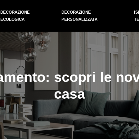
DECORAZIONE
DECORAZIONE
IS
ECOLOGICA
PERSONALIZZATA
T
mento: scopri le novi
casa