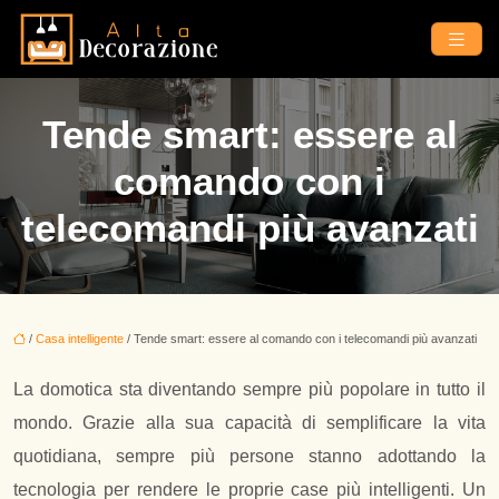
Tende smart: essere al
comando con i
telecomandi più avanzati
/
Casa intelligente
/ Tende smart: essere al comando con i telecomandi più avanzati
La domotica sta diventando sempre più popolare in tutto il
mondo. Grazie alla sua capacità di semplificare la vita
quotidiana, sempre più persone stanno adottando la
tecnologia per rendere le proprie case più intelligenti. Un